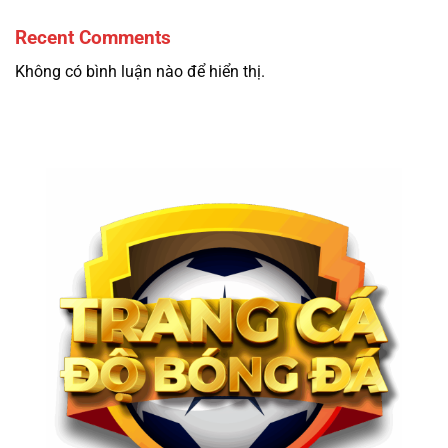
Recent Comments
Không có bình luận nào để hiển thị.