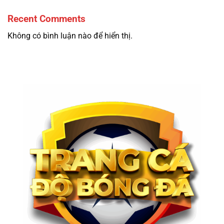
Recent Comments
Không có bình luận nào để hiển thị.