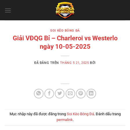
Chuyển
đến
nội
dung
SOI KÈO BÓNG ĐÁ
Giải VĐQG Bỉ – Charleroi vs Westerlo
ngày 10-05-2025
ĐÃ ĐĂNG TRÊN
THÁNG 5 21, 2025
BỞI
Mục nhập này đã được đăng trong
Soi Kèo Bóng Đá
. Đánh dấu trang
permalink
.