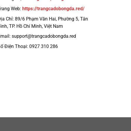
Trang Web:
https://trangcadobongda.red/
ịa Chỉ:
89/6 Phạm Văn Hai, Phường 5, Tân
ình, TP. Hồ Chí Minh, Việt Nam
mail:
support@trangcadobongda.red
ố Điện Thoại: 0927 310 286