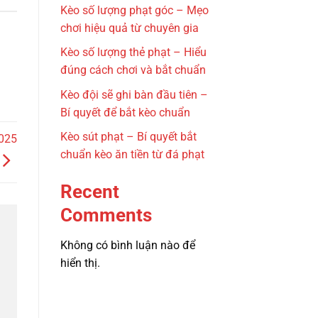
Kèo số lượng phạt góc – Mẹo
chơi hiệu quả từ chuyên gia
Kèo số lượng thẻ phạt – Hiểu
đúng cách chơi và bắt chuẩn
Kèo đội sẽ ghi bàn đầu tiên –
Bí quyết để bắt kèo chuẩn
Kèo sút phạt – Bí quyết bắt
2025
chuẩn kèo ăn tiền từ đá phạt
Recent
Comments
Không có bình luận nào để
hiển thị.