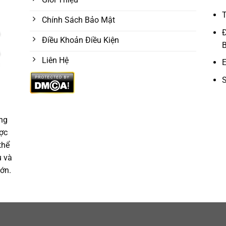
Chính Sách Bảo Mật
Đ
Điều Khoản Điều Kiện
B
Liên Hệ
E
S
ng
ược
thể
u và
lớn.