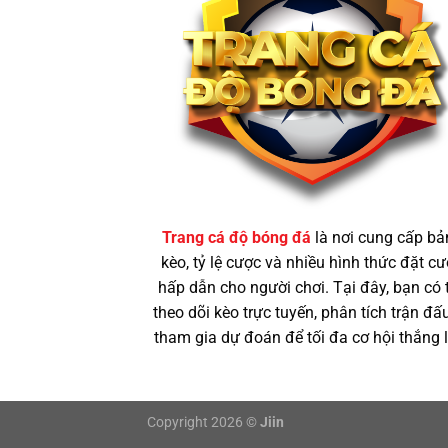
Trang cá độ bóng đá
là nơi cung cấp bả
kèo, tỷ lệ cược và nhiều hình thức đặt c
hấp dẫn cho người chơi. Tại đây, bạn có 
theo dõi kèo trực tuyến, phân tích trận đấ
tham gia dự đoán để tối đa cơ hội thắng 
Copyright 2026 ©
Jiin