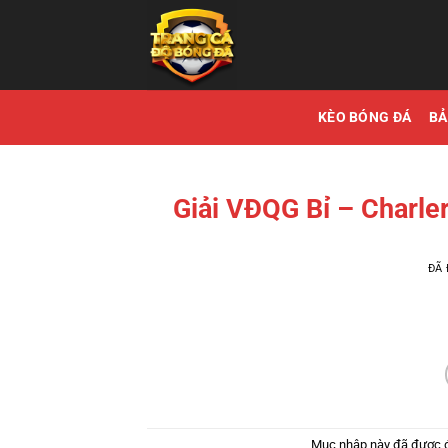
Chuyển
đến
nội
dung
KÈO BÓNG ĐÁ
BẢ
Giải VĐQG Bỉ – Charle
ĐÃ
Mục nhập này đã được 