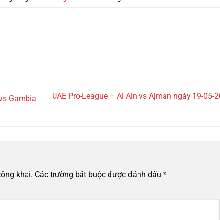
UAE Pro-League – Al Ain vs Ajman ngày 19-05-
 vs Gambia
công khai.
Các trường bắt buộc được đánh dấu
*