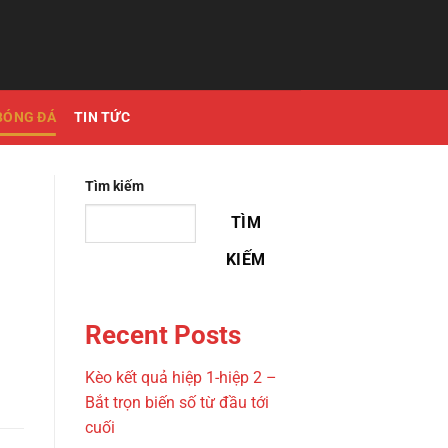
BÓNG ĐÁ
TIN TỨC
Tìm kiếm
TÌM
KIẾM
Recent Posts
Kèo kết quả hiệp 1-hiệp 2 –
Bắt trọn biến số từ đầu tới
cuối