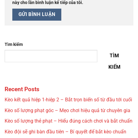
này cho lần bình luận kế tiếp của tôi.
Tìm kiếm
TÌM
KIẾM
Recent Posts
Kèo kết quả hiệp 1-hiệp 2 – Bắt trọn biến số từ đầu tới cuối
Kèo số lượng phạt góc – Mẹo chơi hiệu quả từ chuyên gia
Kèo số lượng thẻ phạt – Hiểu đúng cách chơi và bắt chuẩn
Kèo đội sẽ ghi bàn đầu tiên – Bí quyết để bắt kèo chuẩn