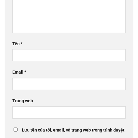
Tên
*
Email
*
Trang web
Lưu tên của tôi, email, và trang web trong trình duyệt