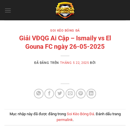
Chuyển
đến
nội
dung
SOI KÈO BÓNG ĐÁ
Giải VĐQG Ai Cập – Ismaily vs El
Gouna FC ngày 26-05-2025
ĐÃ ĐĂNG TRÊN
THÁNG 5 22, 2025
BỞI
Mục nhập này đã được đăng trong
Soi Kèo Bóng Đá
. Đánh dấu trang
permalink
.