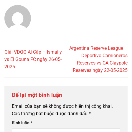
Argentina Reserve League –
Giải VĐQG Ai Cập – Ismaily
Deportivo Camioneros
vs El Gouna FC ngày 26-05-
Reserves vs CA Claypole
2025
Reserves ngày 22-05-2025
Để lại một bình luận
Email của bạn sẽ không được hiển thị công khai.
Các trường bắt buộc được đánh dấu
*
Bình luận
*