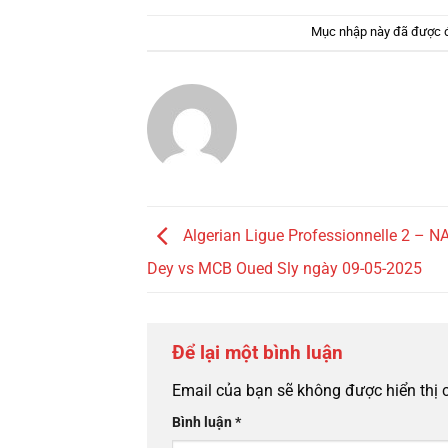
Mục nhập này đã được 
Algerian Ligue Professionnelle 2 – N
Dey vs MCB Oued Sly ngày 09-05-2025
Để lại một bình luận
Email của bạn sẽ không được hiển thị 
Bình luận
*