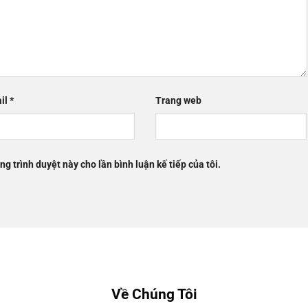
il
*
Trang web
ng trình duyệt này cho lần bình luận kế tiếp của tôi.
Về Chúng Tôi