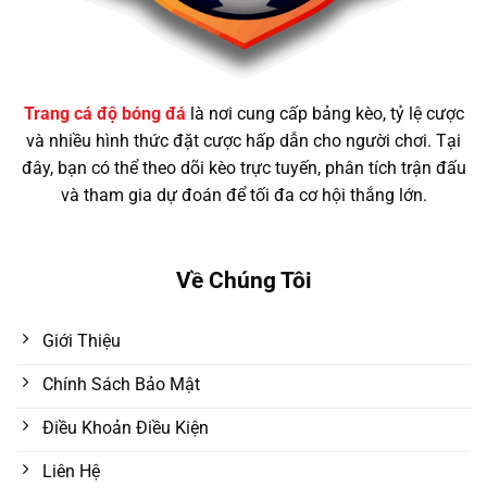
Trang cá độ bóng đá
là nơi cung cấp bảng kèo, tỷ lệ cược
và nhiều hình thức đặt cược hấp dẫn cho người chơi. Tại
đây, bạn có thể theo dõi kèo trực tuyến, phân tích trận đấu
và tham gia dự đoán để tối đa cơ hội thắng lớn.
Về Chúng Tôi
Giới Thiệu
Chính Sách Bảo Mật
Điều Khoản Điều Kiện
Liên Hệ