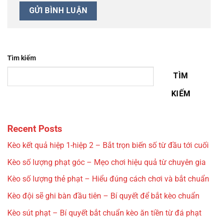
Tìm kiếm
TÌM
KIẾM
Recent Posts
Kèo kết quả hiệp 1-hiệp 2 – Bắt trọn biến số từ đầu tới cuối
Kèo số lượng phạt góc – Mẹo chơi hiệu quả từ chuyên gia
Kèo số lượng thẻ phạt – Hiểu đúng cách chơi và bắt chuẩn
Kèo đội sẽ ghi bàn đầu tiên – Bí quyết để bắt kèo chuẩn
Kèo sút phạt – Bí quyết bắt chuẩn kèo ăn tiền từ đá phạt