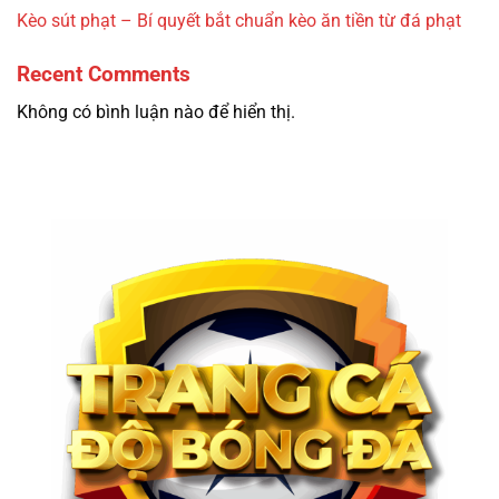
Kèo sút phạt – Bí quyết bắt chuẩn kèo ăn tiền từ đá phạt
Recent Comments
Không có bình luận nào để hiển thị.