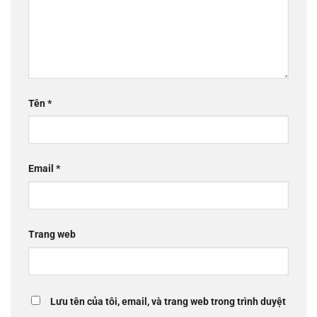
Tên
*
Email
*
Trang web
Lưu tên của tôi, email, và trang web trong trình duyệt