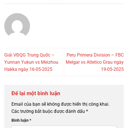
Giải VĐQG Trung Quốc –
Peru Primera Division – FBC
Yunnan Yukun vs Meizhou
Melgar vs Atletico Grau ngày
Hakka ngày 16-05-2025
19-05-2025
Để lại một bình luận
Email của bạn sẽ không được hiển thị công khai.
Các trường bắt buộc được đánh dấu
*
Bình luận
*