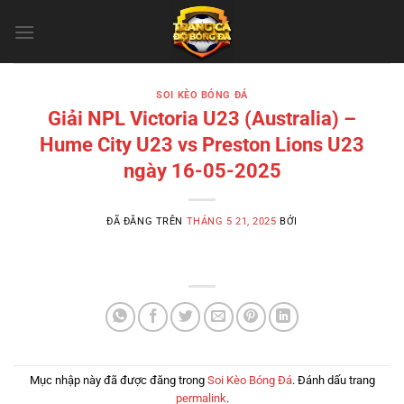
Chuyển
đến
nội
dung
SOI KÈO BÓNG ĐÁ
Giải NPL Victoria U23 (Australia) –
Hume City U23 vs Preston Lions U23
ngày 16-05-2025
ĐÃ ĐĂNG TRÊN
THÁNG 5 21, 2025
BỞI
Mục nhập này đã được đăng trong
Soi Kèo Bóng Đá
. Đánh dấu trang
permalink
.