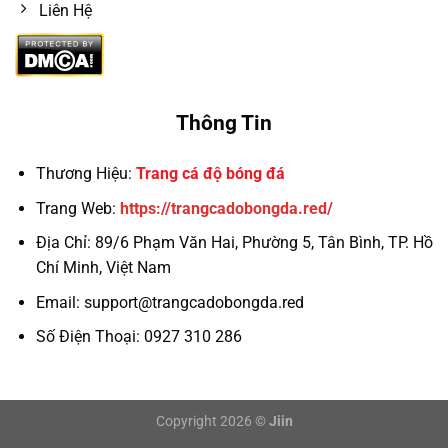
Liên Hệ
Thông Tin
Thương Hiệu:
Trang cá độ bóng đá
Trang Web:
https://trangcadobongda.red/
Địa Chỉ:
89/6 Phạm Văn Hai, Phường 5, Tân Bình, TP. Hồ
Chí Minh, Việt Nam
Email:
support@trangcadobongda.red
Số Điện Thoại: 0927 310 286
Copyright 2026 ©
Jiin