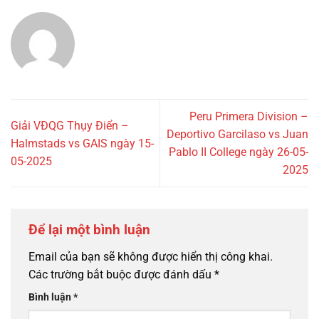
Peru Primera Division –
Giải VĐQG Thụy Điển –
Deportivo Garcilaso vs Juan
Halmstads vs GAIS ngày 15-
Pablo II College ngày 26-05-
05-2025
2025
Để lại một bình luận
Email của bạn sẽ không được hiển thị công khai.
Các trường bắt buộc được đánh dấu
*
Bình luận
*