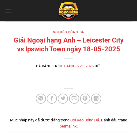
Chuyển
đến
nội
dung
SOI KÈO BÓNG ĐÁ
Giải Ngoại hạng Anh – Leicester City
vs Ipswich Town ngày 18-05-2025
ĐÃ ĐĂNG TRÊN
THÁNG 5 21, 2025
BỞI
Mục nhập này đã được đăng trong
Soi Kèo Bóng Đá
. Đánh dấu trang
permalink
.