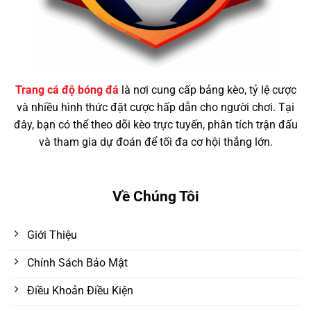
Trang cá độ bóng đá
là nơi cung cấp bảng kèo, tỷ lệ cược
và nhiều hình thức đặt cược hấp dẫn cho người chơi. Tại
đây, bạn có thể theo dõi kèo trực tuyến, phân tích trận đấu
và tham gia dự đoán để tối đa cơ hội thắng lớn.
Về Chúng Tôi
Giới Thiệu
Chính Sách Bảo Mật
Điều Khoản Điều Kiện