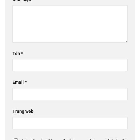
Tên
*
Email
*
Trang web