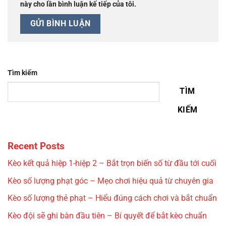
này cho lần bình luận kế tiếp của tôi.
Tìm kiếm
TÌM
KIẾM
Recent Posts
Kèo kết quả hiệp 1-hiệp 2 – Bắt trọn biến số từ đầu tới cuối
Kèo số lượng phạt góc – Mẹo chơi hiệu quả từ chuyên gia
Kèo số lượng thẻ phạt – Hiểu đúng cách chơi và bắt chuẩn
Kèo đội sẽ ghi bàn đầu tiên – Bí quyết để bắt kèo chuẩn