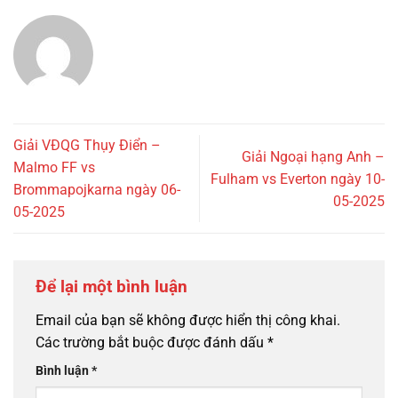
Giải VĐQG Thụy Điển –
Giải Ngoại hạng Anh –
Malmo FF vs
Fulham vs Everton ngày 10-
Brommapojkarna ngày 06-
05-2025
05-2025
Để lại một bình luận
Email của bạn sẽ không được hiển thị công khai.
Các trường bắt buộc được đánh dấu
*
Bình luận
*