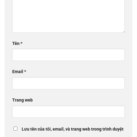
Tên
*
Email
*
Trang web
Lưu tên của tôi, email, và trang web trong trình duyệt