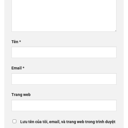
Tên
*
Email
*
Trang web
Lưu tên của tôi, email, và trang web trong trình duyệt