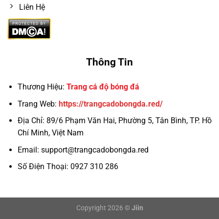
Liên Hệ
Thông Tin
Thương Hiệu:
Trang cá độ bóng đá
Trang Web:
https://trangcadobongda.red/
Địa Chỉ:
89/6 Phạm Văn Hai, Phường 5, Tân Bình, TP. Hồ
Chí Minh, Việt Nam
Email:
support@trangcadobongda.red
Số Điện Thoại: 0927 310 286
Copyright 2026 ©
Jiin