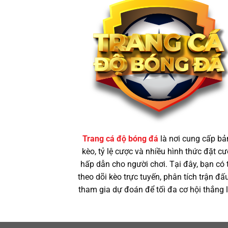
Trang cá độ bóng đá
là nơi cung cấp bả
kèo, tỷ lệ cược và nhiều hình thức đặt c
hấp dẫn cho người chơi. Tại đây, bạn có 
theo dõi kèo trực tuyến, phân tích trận đấ
tham gia dự đoán để tối đa cơ hội thắng 