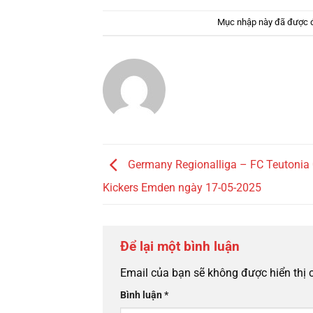
Mục nhập này đã được 
Germany Regionalliga – FC Teutonia 
Kickers Emden ngày 17-05-2025
Để lại một bình luận
Email của bạn sẽ không được hiển thị 
Bình luận
*