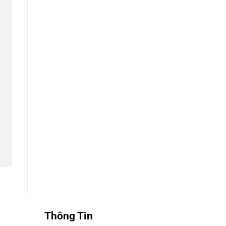
Thông Tin