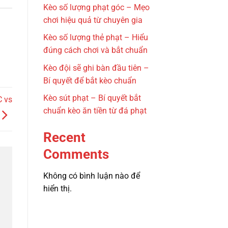
Kèo số lượng phạt góc – Mẹo
chơi hiệu quả từ chuyên gia
Kèo số lượng thẻ phạt – Hiểu
đúng cách chơi và bắt chuẩn
Kèo đội sẽ ghi bàn đầu tiên –
Bí quyết để bắt kèo chuẩn
Kèo sút phạt – Bí quyết bắt
 vs
chuẩn kèo ăn tiền từ đá phạt
Recent
Comments
Không có bình luận nào để
hiển thị.