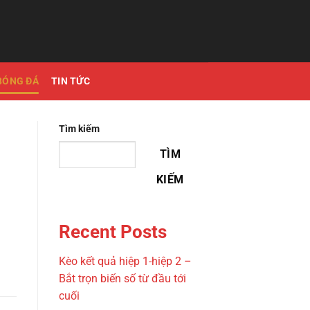
BÓNG ĐÁ
TIN TỨC
Tìm kiếm
TÌM
KIẾM
Recent Posts
Kèo kết quả hiệp 1-hiệp 2 –
Bắt trọn biến số từ đầu tới
cuối