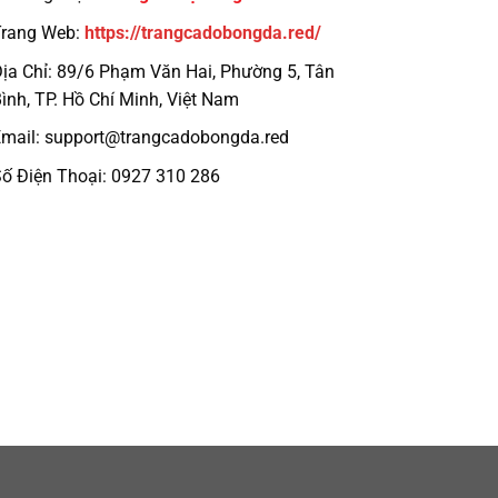
Trang Web:
https://trangcadobongda.red/
ịa Chỉ:
89/6 Phạm Văn Hai, Phường 5, Tân
ình, TP. Hồ Chí Minh, Việt Nam
mail:
support@trangcadobongda.red
ố Điện Thoại: 0927 310 286