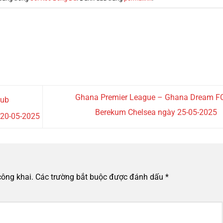
Ghana Premier League – Ghana Dream FC
lub
Berekum Chelsea ngày 25-05-2025
 20-05-2025
công khai.
Các trường bắt buộc được đánh dấu
*