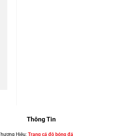
Thông Tin
Thương Hiệu:
Trang cá độ bóng đá