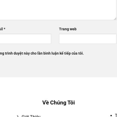
il
*
Trang web
ng trình duyệt này cho lần bình luận kế tiếp của tôi.
Về Chúng Tôi
Giới Thiệu