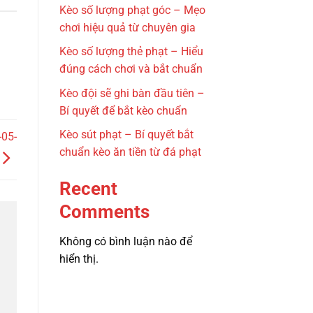
Kèo số lượng phạt góc – Mẹo
chơi hiệu quả từ chuyên gia
Kèo số lượng thẻ phạt – Hiểu
đúng cách chơi và bắt chuẩn
Kèo đội sẽ ghi bàn đầu tiên –
Bí quyết để bắt kèo chuẩn
Kèo sút phạt – Bí quyết bắt
05-
chuẩn kèo ăn tiền từ đá phạt
Recent
Comments
Không có bình luận nào để
hiển thị.