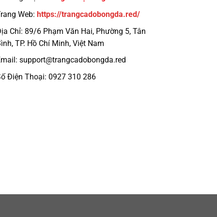
Trang Web:
https://trangcadobongda.red/
ịa Chỉ:
89/6 Phạm Văn Hai, Phường 5, Tân
ình, TP. Hồ Chí Minh, Việt Nam
mail:
support@trangcadobongda.red
ố Điện Thoại: 0927 310 286