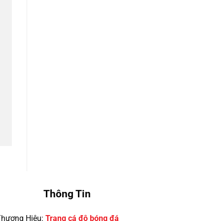
Thông Tin
Thương Hiệu:
Trang cá độ bóng đá