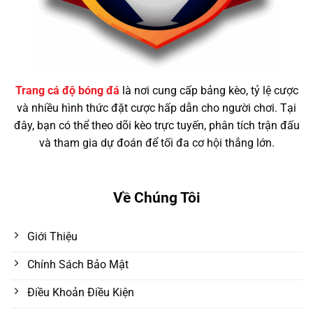
Trang cá độ bóng đá
là nơi cung cấp bảng kèo, tỷ lệ cược
và nhiều hình thức đặt cược hấp dẫn cho người chơi. Tại
đây, bạn có thể theo dõi kèo trực tuyến, phân tích trận đấu
và tham gia dự đoán để tối đa cơ hội thắng lớn.
Về Chúng Tôi
Giới Thiệu
Chính Sách Bảo Mật
Điều Khoản Điều Kiện