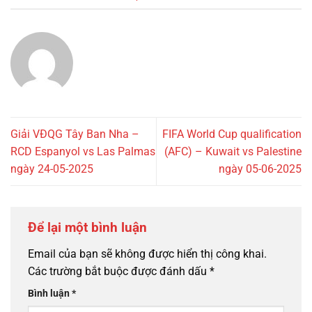
Giải VĐQG Tây Ban Nha –
FIFA World Cup qualification
RCD Espanyol vs Las Palmas
(AFC) – Kuwait vs Palestine
ngày 24-05-2025
ngày 05-06-2025
Để lại một bình luận
Email của bạn sẽ không được hiển thị công khai.
Các trường bắt buộc được đánh dấu
*
Bình luận
*