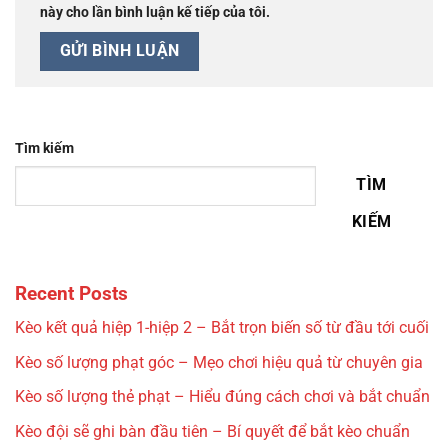
này cho lần bình luận kế tiếp của tôi.
Tìm kiếm
TÌM
KIẾM
Recent Posts
Kèo kết quả hiệp 1-hiệp 2 – Bắt trọn biến số từ đầu tới cuối
Kèo số lượng phạt góc – Mẹo chơi hiệu quả từ chuyên gia
Kèo số lượng thẻ phạt – Hiểu đúng cách chơi và bắt chuẩn
Kèo đội sẽ ghi bàn đầu tiên – Bí quyết để bắt kèo chuẩn