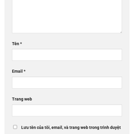
Tên
*
Email
*
Trang web
Lưu tên của tôi, email, và trang web trong trình duyệt