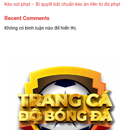
Kèo sút phạt – Bí quyết bắt chuẩn kèo ăn tiền từ đá phạt
Recent Comments
Không có bình luận nào để hiển thị.