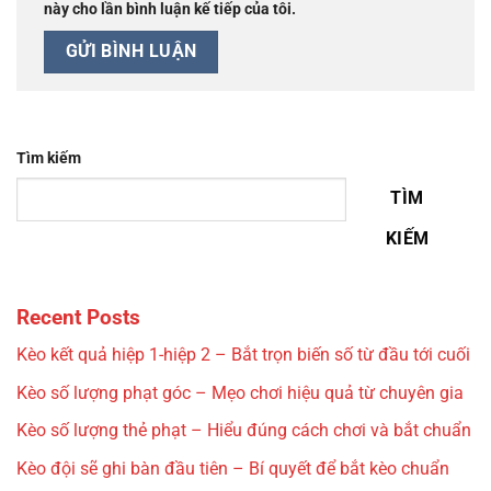
này cho lần bình luận kế tiếp của tôi.
Tìm kiếm
TÌM
KIẾM
Recent Posts
Kèo kết quả hiệp 1-hiệp 2 – Bắt trọn biến số từ đầu tới cuối
Kèo số lượng phạt góc – Mẹo chơi hiệu quả từ chuyên gia
Kèo số lượng thẻ phạt – Hiểu đúng cách chơi và bắt chuẩn
Kèo đội sẽ ghi bàn đầu tiên – Bí quyết để bắt kèo chuẩn