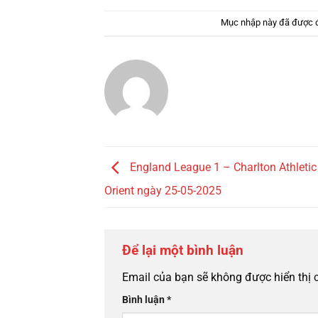
Mục nhập này đã được 
England League 1 – Charlton Athletic
Orient ngày 25-05-2025
Để lại một bình luận
Email của bạn sẽ không được hiển thị 
Bình luận
*