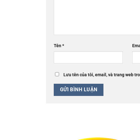
Tên
*
Ema
Lưu tên của tôi, email, và trang web tro