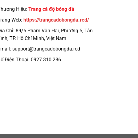
Thương Hiệu:
Trang cá độ bóng đá
Trang Web:
https://trangcadobongda.red/
ịa Chỉ:
89/6 Phạm Văn Hai, Phường 5, Tân
ình, TP. Hồ Chí Minh, Việt Nam
mail:
support@trangcadobongda.red
ố Điện Thoại: 0927 310 286