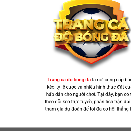
Trang cá độ bóng đá
là nơi cung cấp bả
kèo, tỷ lệ cược và nhiều hình thức đặt c
hấp dẫn cho người chơi. Tại đây, bạn có 
theo dõi kèo trực tuyến, phân tích trận đấ
tham gia dự đoán để tối đa cơ hội thắng 