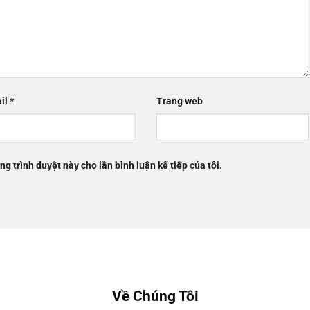
il
*
Trang web
ng trình duyệt này cho lần bình luận kế tiếp của tôi.
Về Chúng Tôi