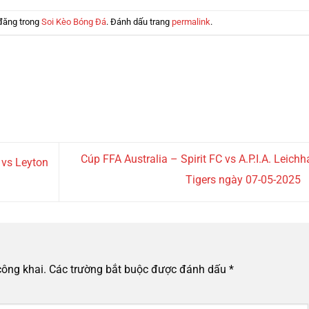
đăng trong
Soi Kèo Bóng Đá
. Đánh dấu trang
permalink
.
Cúp FFA Australia – Spirit FC vs A.P.I.A. Leichh
 vs Leyton
Tigers ngày 07-05-2025
công khai.
Các trường bắt buộc được đánh dấu
*