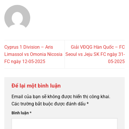
Cyprus 1 Division – Aris
Giải VĐQG Hàn Quốc – FC
Limassol vs Omonia Nicosia
Seoul vs Jeju SK FC ngày 31-
FC ngày 12-05-2025
05-2025
Để lại một bình luận
Email của bạn sẽ không được hiển thị công khai.
Các trường bắt buộc được đánh dấu
*
Bình luận
*