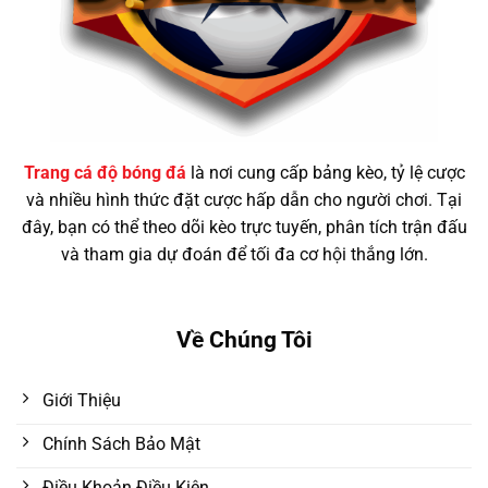
Trang cá độ bóng đá
là nơi cung cấp bảng kèo, tỷ lệ cược
và nhiều hình thức đặt cược hấp dẫn cho người chơi. Tại
đây, bạn có thể theo dõi kèo trực tuyến, phân tích trận đấu
và tham gia dự đoán để tối đa cơ hội thắng lớn.
Về Chúng Tôi
Giới Thiệu
Chính Sách Bảo Mật
Điều Khoản Điều Kiện