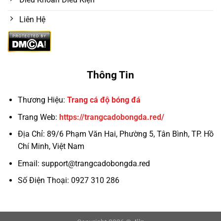
Liên Hệ
Thông Tin
Thương Hiệu:
Trang cá độ bóng đá
Trang Web:
https://trangcadobongda.red/
Địa Chỉ:
89/6 Phạm Văn Hai, Phường 5, Tân Bình, TP. Hồ
Chí Minh, Việt Nam
Email:
support@trangcadobongda.red
Số Điện Thoại: 0927 310 286