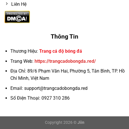
Liên Hệ
Thông Tin
Thương Hiệu:
Trang cá độ bóng đá
Trang Web:
https://trangcadobongda.red/
Địa Chỉ:
89/6 Phạm Văn Hai, Phường 5, Tân Bình, TP. Hồ
Chí Minh, Việt Nam
Email:
support@trangcadobongda.red
Số Điện Thoại: 0927 310 286
Copyright 2026 ©
Jiin