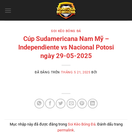
Chuyển
đến
nội
dung
SOI KÈO BÓNG ĐÁ
Cúp Sudamericana Nam Mỹ –
Independiente vs Nacional Potosi
ngày 29-05-2025
ĐÃ ĐĂNG TRÊN
THÁNG 5 21, 2025
BỞI
Mục nhập này đã được đăng trong
Soi Kèo Bóng Đá
. Đánh dấu trang
permalink
.