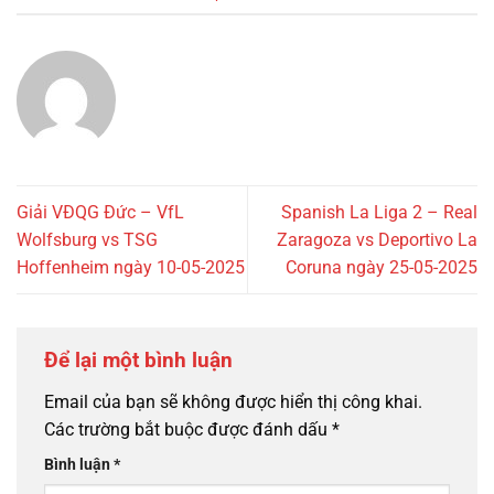
Giải VĐQG Đức – VfL
Spanish La Liga 2 – Real
Wolfsburg vs TSG
Zaragoza vs Deportivo La
Hoffenheim ngày 10-05-2025
Coruna ngày 25-05-2025
Để lại một bình luận
Email của bạn sẽ không được hiển thị công khai.
Các trường bắt buộc được đánh dấu
*
Bình luận
*