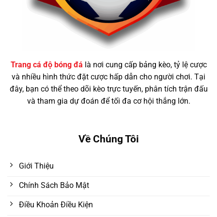
Trang cá độ bóng đá
là nơi cung cấp bảng kèo, tỷ lệ cược
và nhiều hình thức đặt cược hấp dẫn cho người chơi. Tại
đây, bạn có thể theo dõi kèo trực tuyến, phân tích trận đấu
và tham gia dự đoán để tối đa cơ hội thắng lớn.
Về Chúng Tôi
Giới Thiệu
Chính Sách Bảo Mật
Điều Khoản Điều Kiện