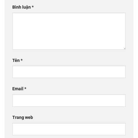
Bình luận
*
Tên
*
Email
*
Trang web