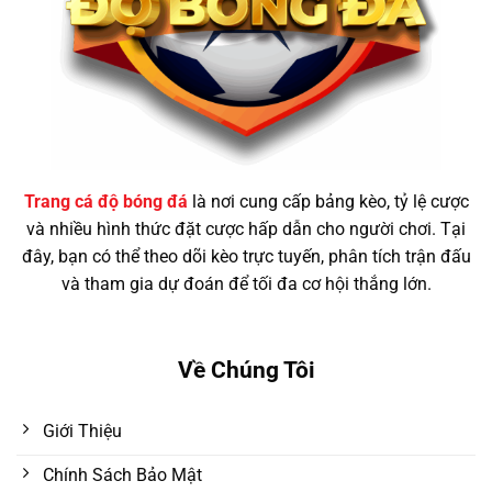
Trang cá độ bóng đá
là nơi cung cấp bảng kèo, tỷ lệ cược
và nhiều hình thức đặt cược hấp dẫn cho người chơi. Tại
đây, bạn có thể theo dõi kèo trực tuyến, phân tích trận đấu
và tham gia dự đoán để tối đa cơ hội thắng lớn.
Về Chúng Tôi
Giới Thiệu
Chính Sách Bảo Mật