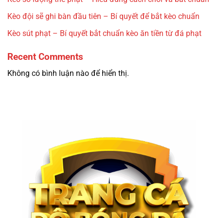
Kèo đội sẽ ghi bàn đầu tiên – Bí quyết để bắt kèo chuẩn
Kèo sút phạt – Bí quyết bắt chuẩn kèo ăn tiền từ đá phạt
Recent Comments
Không có bình luận nào để hiển thị.