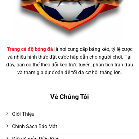
Trang cá độ bóng đá
là nơi cung cấp bảng kèo, tỷ lệ cược
và nhiều hình thức đặt cược hấp dẫn cho người chơi. Tại
đây, bạn có thể theo dõi kèo trực tuyến, phân tích trận đấu
và tham gia dự đoán để tối đa cơ hội thắng lớn.
Về Chúng Tôi
Giới Thiệu
Chính Sách Bảo Mật
Điều Khoản Điều Kiện