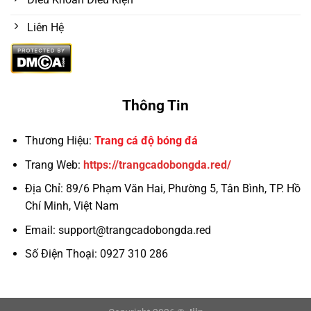
Liên Hệ
Thông Tin
Thương Hiệu:
Trang cá độ bóng đá
Trang Web:
https://trangcadobongda.red/
Địa Chỉ:
89/6 Phạm Văn Hai, Phường 5, Tân Bình, TP. Hồ
Chí Minh, Việt Nam
Email:
support@trangcadobongda.red
Số Điện Thoại: 0927 310 286