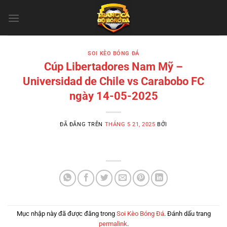
Chuyển
đến
nội
dung
SOI KÈO BÓNG ĐÁ
Cúp Libertadores Nam Mỹ –
Universidad de Chile vs Carabobo FC
ngày 14-05-2025
ĐÃ ĐĂNG TRÊN
THÁNG 5 21, 2025
BỞI
Mục nhập này đã được đăng trong
Soi Kèo Bóng Đá
. Đánh dấu trang
permalink
.