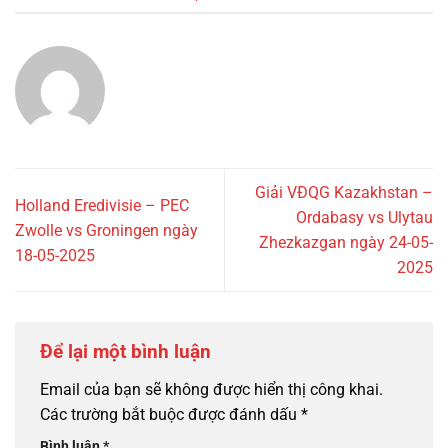
Giải VĐQG Kazakhstan –
Holland Eredivisie – PEC
Ordabasy vs Ulytau
Zwolle vs Groningen ngày
Zhezkazgan ngày 24-05-
18-05-2025
2025
Để lại một bình luận
Email của bạn sẽ không được hiển thị công khai.
Các trường bắt buộc được đánh dấu
*
Bình luận
*