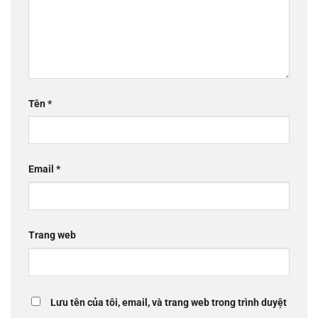
Tên
*
Email
*
Trang web
Lưu tên của tôi, email, và trang web trong trình duyệt