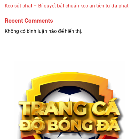
Kèo sút phạt – Bí quyết bắt chuẩn kèo ăn tiền từ đá phạt
Recent Comments
Không có bình luận nào để hiển thị.