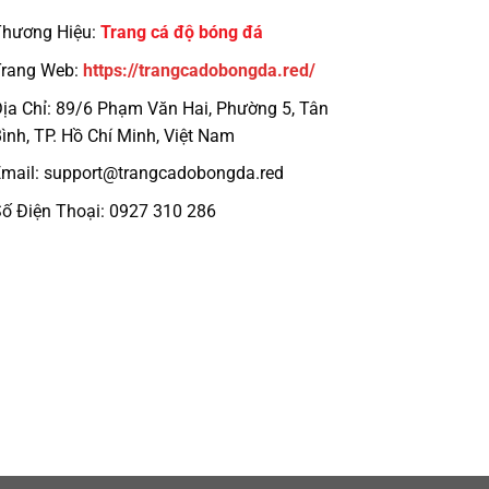
Thương Hiệu:
Trang cá độ bóng đá
Trang Web:
https://trangcadobongda.red/
ịa Chỉ:
89/6 Phạm Văn Hai, Phường 5, Tân
ình, TP. Hồ Chí Minh, Việt Nam
mail:
support@trangcadobongda.red
ố Điện Thoại: 0927 310 286