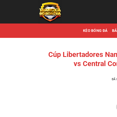
Chuyển
đến
nội
dung
KÈO BÓNG ĐÁ
BẢ
Cúp Libertadores Nam
vs Central C
ĐÃ