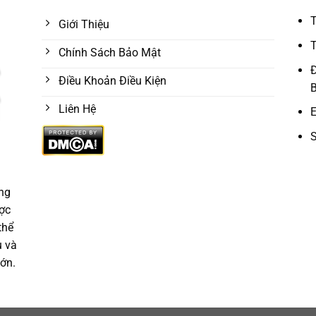
Giới Thiệu
Chính Sách Bảo Mật
Đ
Điều Khoản Điều Kiện
B
Liên Hệ
E
S
ng
ược
thể
u và
lớn.