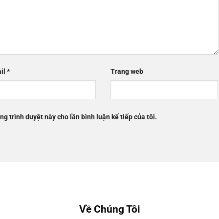
il
*
Trang web
ng trình duyệt này cho lần bình luận kế tiếp của tôi.
Về Chúng Tôi