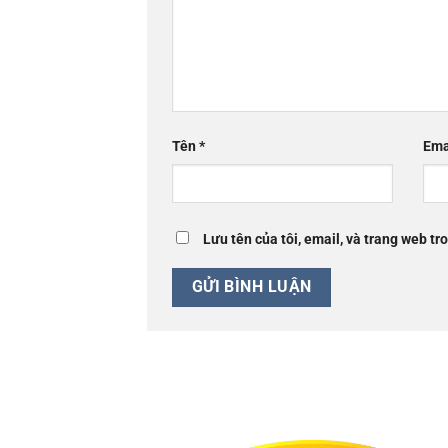
Tên
*
Ema
Lưu tên của tôi, email, và trang web tro