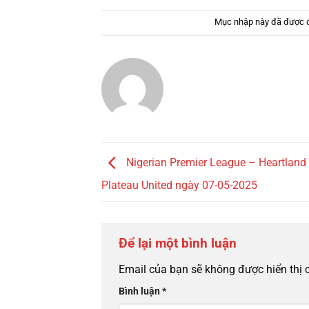
Mục nhập này đã được 
Nigerian Premier League – Heartland
Plateau United ngày 07-05-2025
Để lại một bình luận
Email của bạn sẽ không được hiển thị 
Bình luận
*