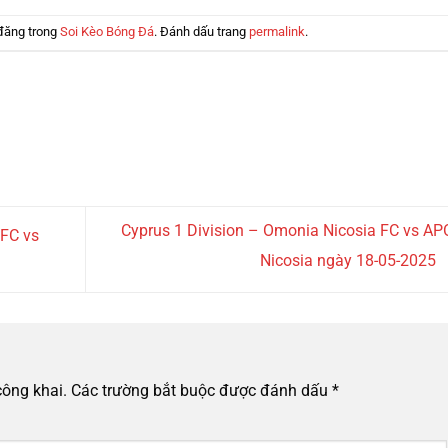
đăng trong
Soi Kèo Bóng Đá
. Đánh dấu trang
permalink
.
Cyprus 1 Division – Omonia Nicosia FC vs A
 FC vs
Nicosia ngày 18-05-2025
công khai.
Các trường bắt buộc được đánh dấu
*