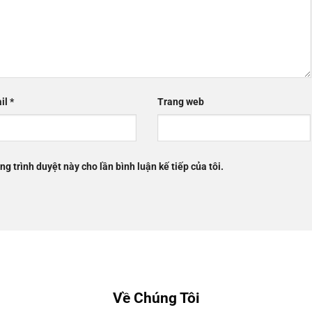
il
*
Trang web
ng trình duyệt này cho lần bình luận kế tiếp của tôi.
Về Chúng Tôi