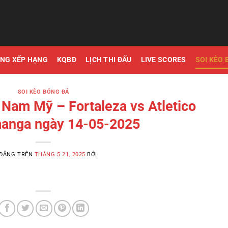
NG XẾP HẠNG
KQBĐ
LỊCH THI ĐẤU
LIVE SCORES
SOI KÈO 
SOI KÈO BÓNG ĐÁ
 Nam Mỹ – Fortaleza vs Atletico
anga ngày 14-05-2025
 ĐĂNG TRÊN
THÁNG 5 21, 2025
BỞI