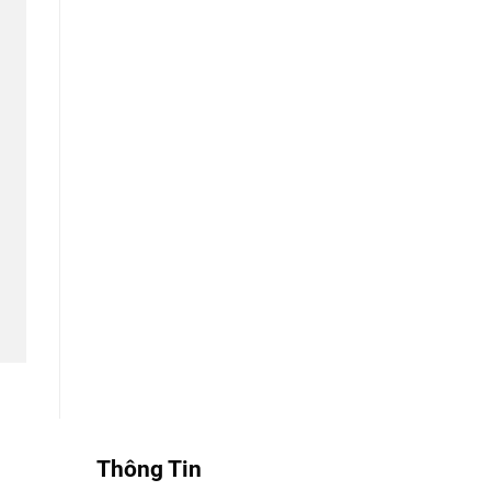
Thông Tin