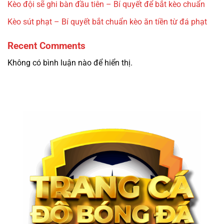
Kèo đội sẽ ghi bàn đầu tiên – Bí quyết để bắt kèo chuẩn
Kèo sút phạt – Bí quyết bắt chuẩn kèo ăn tiền từ đá phạt
Recent Comments
Không có bình luận nào để hiển thị.