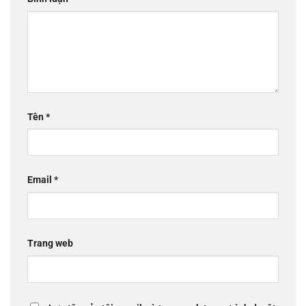
Tên
*
Email
*
Trang web