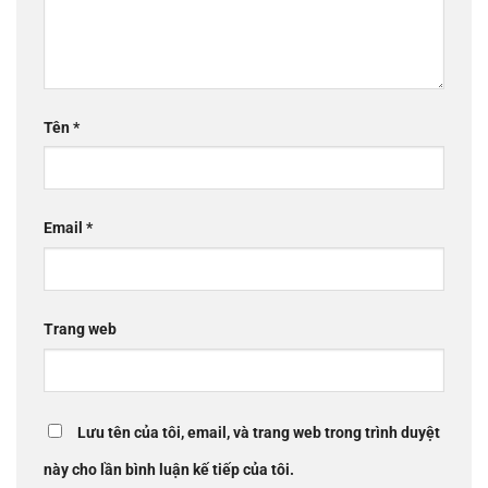
Tên
*
Email
*
Trang web
Lưu tên của tôi, email, và trang web trong trình duyệt
này cho lần bình luận kế tiếp của tôi.