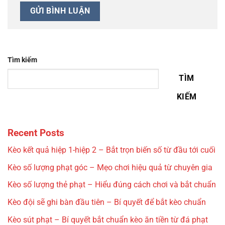
Tìm kiếm
TÌM
KIẾM
Recent Posts
Kèo kết quả hiệp 1-hiệp 2 – Bắt trọn biến số từ đầu tới cuối
Kèo số lượng phạt góc – Mẹo chơi hiệu quả từ chuyên gia
Kèo số lượng thẻ phạt – Hiểu đúng cách chơi và bắt chuẩn
Kèo đội sẽ ghi bàn đầu tiên – Bí quyết để bắt kèo chuẩn
Kèo sút phạt – Bí quyết bắt chuẩn kèo ăn tiền từ đá phạt