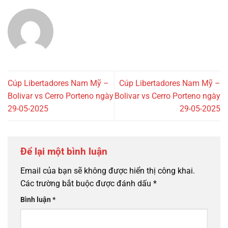
Cúp Libertadores Nam Mỹ –
Cúp Libertadores Nam Mỹ –
Bolivar vs Cerro Porteno ngày
Bolivar vs Cerro Porteno ngày
29-05-2025
29-05-2025
Để lại một bình luận
Email của bạn sẽ không được hiển thị công khai.
Các trường bắt buộc được đánh dấu
*
Bình luận
*