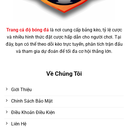
Trang cá độ bóng đá
là nơi cung cấp bảng kèo, tỷ lệ cược
và nhiều hình thức đặt cược hấp dẫn cho người chơi. Tại
đây, bạn có thể theo dõi kèo trực tuyến, phân tích trận đấu
và tham gia dự đoán để tối đa cơ hội thắng lớn.
Về Chúng Tôi
Giới Thiệu
Chính Sách Bảo Mật
Điều Khoản Điều Kiện
Liên Hệ