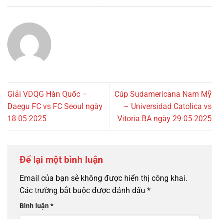
Giải VĐQG Hàn Quốc –
Cúp Sudamericana Nam Mỹ
Daegu FC vs FC Seoul ngày
– Universidad Catolica vs
18-05-2025
Vitoria BA ngày 29-05-2025
Để lại một bình luận
Email của bạn sẽ không được hiển thị công khai.
Các trường bắt buộc được đánh dấu
*
Bình luận
*