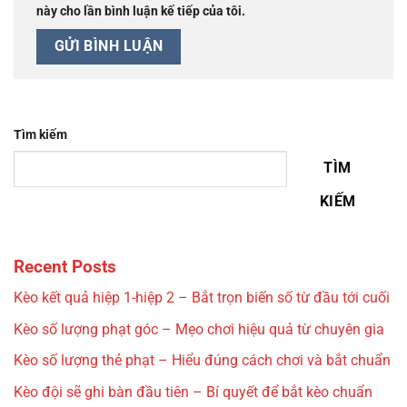
này cho lần bình luận kế tiếp của tôi.
Tìm kiếm
TÌM
KIẾM
Recent Posts
Kèo kết quả hiệp 1-hiệp 2 – Bắt trọn biến số từ đầu tới cuối
Kèo số lượng phạt góc – Mẹo chơi hiệu quả từ chuyên gia
Kèo số lượng thẻ phạt – Hiểu đúng cách chơi và bắt chuẩn
Kèo đội sẽ ghi bàn đầu tiên – Bí quyết để bắt kèo chuẩn