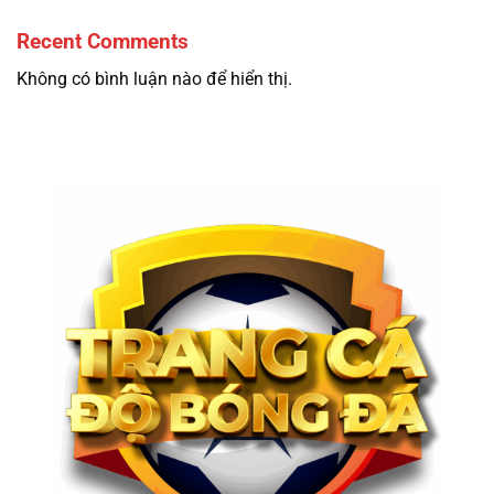
Recent Comments
Không có bình luận nào để hiển thị.