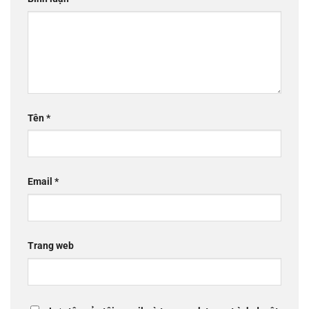
Tên
*
Email
*
Trang web