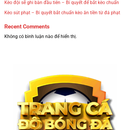
Kèo đội sẽ ghi bàn đầu tiên – Bí quyết để bắt kèo chuẩn
Kèo sút phạt – Bí quyết bắt chuẩn kèo ăn tiền từ đá phạt
Recent Comments
Không có bình luận nào để hiển thị.