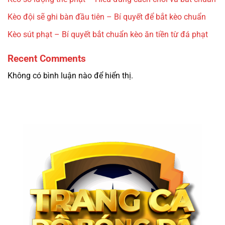
Kèo đội sẽ ghi bàn đầu tiên – Bí quyết để bắt kèo chuẩn
Kèo sút phạt – Bí quyết bắt chuẩn kèo ăn tiền từ đá phạt
Recent Comments
Không có bình luận nào để hiển thị.