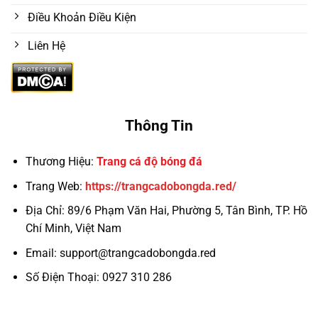
Điều Khoản Điều Kiện
Liên Hệ
Thông Tin
Thương Hiệu:
Trang cá độ bóng đá
Trang Web:
https://trangcadobongda.red/
Địa Chỉ:
89/6 Phạm Văn Hai, Phường 5, Tân Bình, TP. Hồ
Chí Minh, Việt Nam
Email:
support@trangcadobongda.red
Số Điện Thoại: 0927 310 286