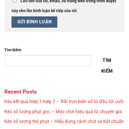
Lưu tên của tôi, email, và trang web trong trình duyệt
này cho lần bình luận kế tiếp của tôi.
Tìm kiếm
TÌM
KIẾM
Recent Posts
Kèo kết quả hiệp 1-hiệp 2 – Bắt trọn biến số từ đầu tới cuối
Kèo số lượng phạt góc – Mẹo chơi hiệu quả từ chuyên gia
Kèo số lượng thẻ phạt – Hiểu đúng cách chơi và bắt chuẩn