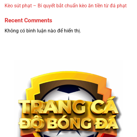
Kèo sút phạt – Bí quyết bắt chuẩn kèo ăn tiền từ đá phạt
Recent Comments
Không có bình luận nào để hiển thị.