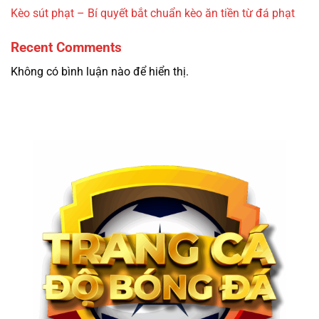
Kèo sút phạt – Bí quyết bắt chuẩn kèo ăn tiền từ đá phạt
Recent Comments
Không có bình luận nào để hiển thị.