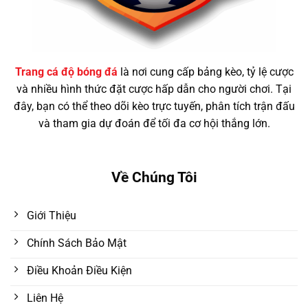
Trang cá độ bóng đá
là nơi cung cấp bảng kèo, tỷ lệ cược
và nhiều hình thức đặt cược hấp dẫn cho người chơi. Tại
đây, bạn có thể theo dõi kèo trực tuyến, phân tích trận đấu
và tham gia dự đoán để tối đa cơ hội thắng lớn.
Về Chúng Tôi
Giới Thiệu
Chính Sách Bảo Mật
Điều Khoản Điều Kiện
Liên Hệ