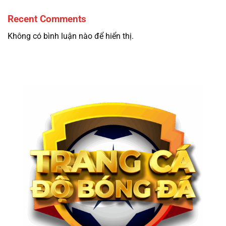
Recent Comments
Không có bình luận nào để hiển thị.