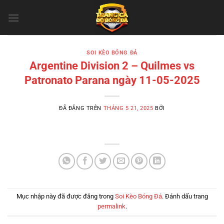
Chuyển
đến
nội
dung
SOI KÈO BÓNG ĐÁ
Argentine Division 2 – Quilmes vs
Patronato Parana ngày 11-05-2025
ĐÃ ĐĂNG TRÊN
THÁNG 5 21, 2025
BỞI
Mục nhập này đã được đăng trong
Soi Kèo Bóng Đá
. Đánh dấu trang
permalink
.