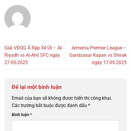
Giải VĐQG Ả Rập Xê Út – Al-
Armenia Premier League –
Riyadh vs Al-Ahli SFC ngày
Gandzasar Kapan vs Shirak
27-05-2025
ngày 17-05-2025
Để lại một bình luận
Email của bạn sẽ không được hiển thị công khai.
Các trường bắt buộc được đánh dấu
*
Bình luận
*