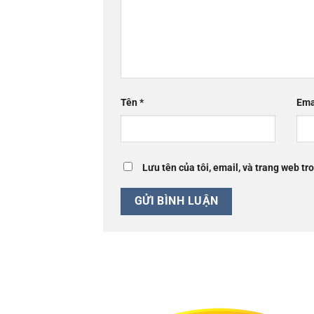
Tên
*
Ema
Lưu tên của tôi, email, và trang web tro