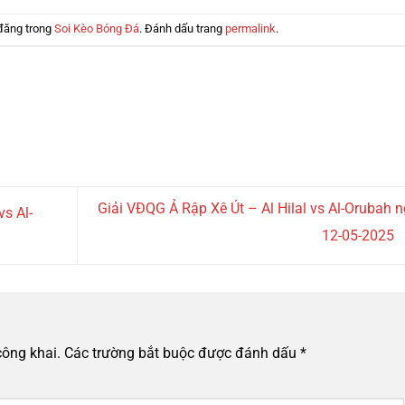
đăng trong
Soi Kèo Bóng Đá
. Đánh dấu trang
permalink
.
Giải VĐQG Ả Rập Xê Út – Al Hilal vs Al-Orubah 
s Al-
12-05-2025
công khai.
Các trường bắt buộc được đánh dấu
*