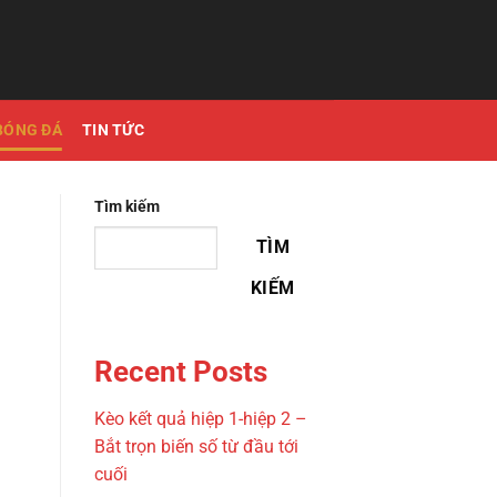
BÓNG ĐÁ
TIN TỨC
Tìm kiếm
TÌM
KIẾM
Recent Posts
Kèo kết quả hiệp 1-hiệp 2 –
Bắt trọn biến số từ đầu tới
cuối