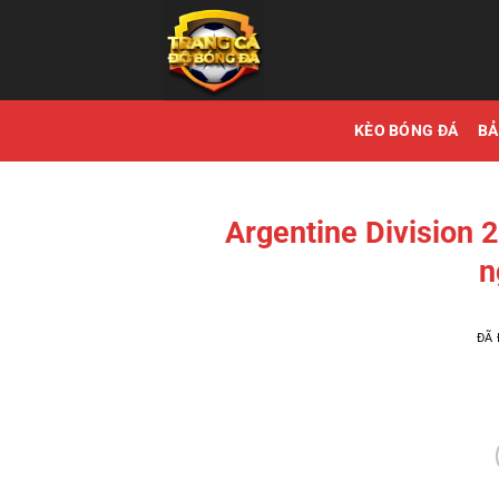
Chuyển
đến
nội
dung
KÈO BÓNG ĐÁ
BẢ
Argentine Division 
n
ĐÃ