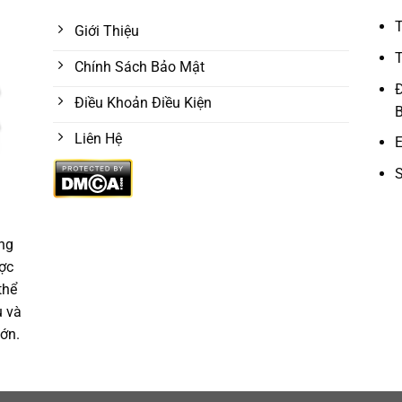
Giới Thiệu
Chính Sách Bảo Mật
Đ
Điều Khoản Điều Kiện
B
Liên Hệ
E
S
ng
ược
thể
u và
lớn.