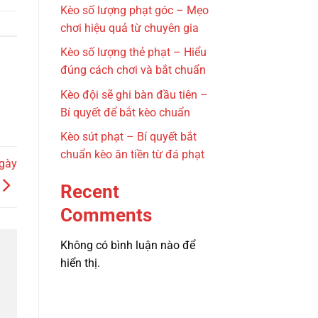
Kèo số lượng phạt góc – Mẹo
chơi hiệu quả từ chuyên gia
Kèo số lượng thẻ phạt – Hiểu
đúng cách chơi và bắt chuẩn
Kèo đội sẽ ghi bàn đầu tiên –
Bí quyết để bắt kèo chuẩn
Kèo sút phạt – Bí quyết bắt
chuẩn kèo ăn tiền từ đá phạt
ngày
Recent
Comments
Không có bình luận nào để
hiển thị.