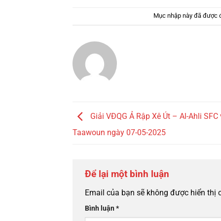
Mục nhập này đã được 
Giải VĐQG Ả Rập Xê Út – Al-Ahli SFC v
Taawoun ngày 07-05-2025
Để lại một bình luận
Email của bạn sẽ không được hiển thị 
Bình luận
*