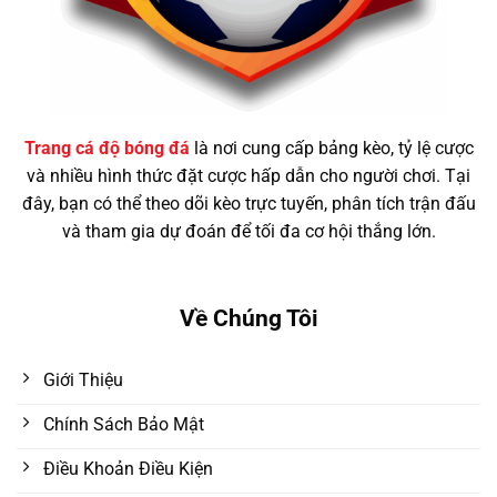
Trang cá độ bóng đá
là nơi cung cấp bảng kèo, tỷ lệ cược
và nhiều hình thức đặt cược hấp dẫn cho người chơi. Tại
đây, bạn có thể theo dõi kèo trực tuyến, phân tích trận đấu
và tham gia dự đoán để tối đa cơ hội thắng lớn.
Về Chúng Tôi
Giới Thiệu
Chính Sách Bảo Mật
Điều Khoản Điều Kiện