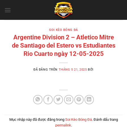
Chuyển
đến
nội
dung
SOI KÈO BÓNG ĐÁ
Argentine Division 2 – Atletico Mitre
de Santiago del Estero vs Estudiantes
Rio Cuarto ngày 12-05-2025
ĐÃ ĐĂNG TRÊN
THÁNG 5 21, 2025
BỞI
Mục nhập này đã được đăng trong
Soi Kèo Bóng Đá
. Đánh dấu trang
permalink
.