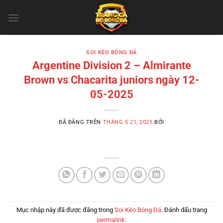
Chuyển
đến
nội
dung
SOI KÈO BÓNG ĐÁ
Argentine Division 2 – Almirante
Brown vs Chacarita juniors ngày 12-
05-2025
ĐÃ ĐĂNG TRÊN
THÁNG 5 21, 2025
BỞI
Mục nhập này đã được đăng trong
Soi Kèo Bóng Đá
. Đánh dấu trang
permalink
.