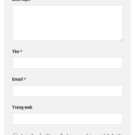
Tên
*
Email
*
Trang web