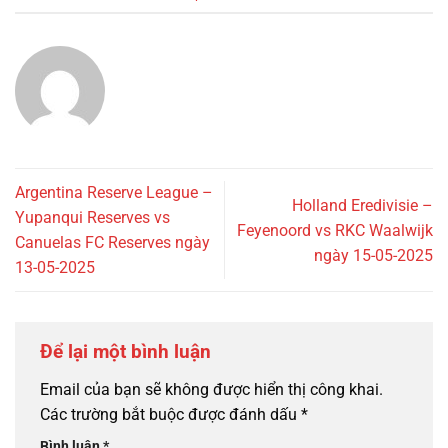
Argentina Reserve League –
Holland Eredivisie –
Yupanqui Reserves vs
Feyenoord vs RKC Waalwijk
Canuelas FC Reserves ngày
ngày 15-05-2025
13-05-2025
Để lại một bình luận
Email của bạn sẽ không được hiển thị công khai.
Các trường bắt buộc được đánh dấu
*
Bình luận
*