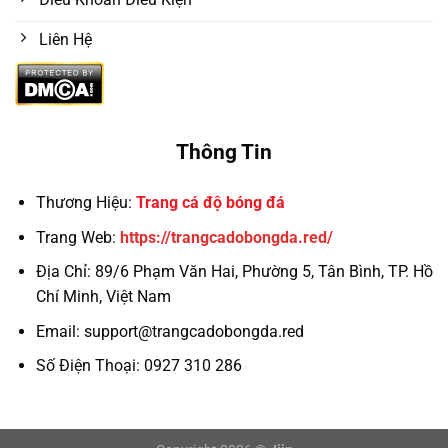
Liên Hệ
Thông Tin
Thương Hiệu:
Trang cá độ bóng đá
Trang Web:
https://trangcadobongda.red/
Địa Chỉ:
89/6 Phạm Văn Hai, Phường 5, Tân Bình, TP. Hồ
Chí Minh, Việt Nam
Email:
support@trangcadobongda.red
Số Điện Thoại: 0927 310 286