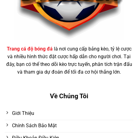
Trang cá độ bóng đá
là nơi cung cấp bảng kèo, tỷ lệ cược
và nhiều hình thức đặt cược hấp dẫn cho người chơi. Tại
đây, bạn có thể theo dõi kèo trực tuyến, phân tích trận đấu
và tham gia dự đoán để tối đa cơ hội thắng lớn.
Về Chúng Tôi
Giới Thiệu
Chính Sách Bảo Mật
Điều Khoản Điều Kiện