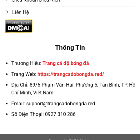
Liên Hệ
Thông Tin
Thương Hiệu:
Trang cá độ bóng đá
Trang Web:
https://trangcadobongda.red/
Địa Chỉ:
89/6 Phạm Văn Hai, Phường 5, Tân Bình, TP. Hồ
Chí Minh, Việt Nam
Email:
support@trangcadobongda.red
Số Điện Thoại: 0927 310 286