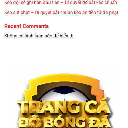
Kèo đội sẽ ghi bàn đầu tiên – Bí quyết để bắt kèo chuẩn
Kèo sút phạt – Bí quyết bắt chuẩn kèo ăn tiền từ đá phạt
Recent Comments
Không có bình luận nào để hiển thị.