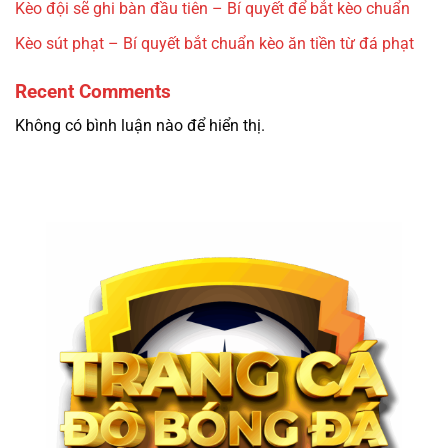
Kèo đội sẽ ghi bàn đầu tiên – Bí quyết để bắt kèo chuẩn
Kèo sút phạt – Bí quyết bắt chuẩn kèo ăn tiền từ đá phạt
Recent Comments
Không có bình luận nào để hiển thị.