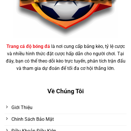
Trang cá độ bóng đá
là nơi cung cấp bảng kèo, tỷ lệ cược
và nhiều hình thức đặt cược hấp dẫn cho người chơi. Tại
đây, bạn có thể theo dõi kèo trực tuyến, phân tích trận đấu
và tham gia dự đoán để tối đa cơ hội thắng lớn.
Về Chúng Tôi
Giới Thiệu
Chính Sách Bảo Mật
Điều Khoản Điều Kiện