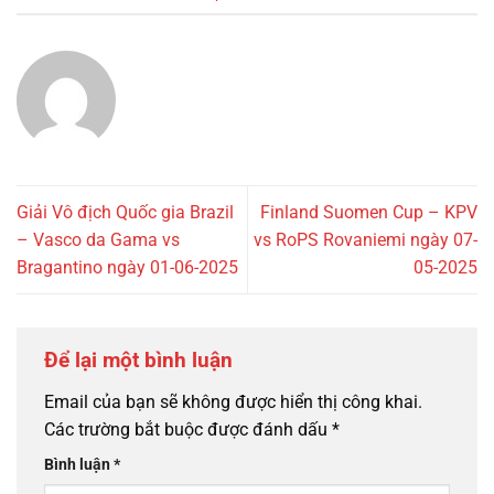
Giải Vô địch Quốc gia Brazil
Finland Suomen Cup – KPV
– Vasco da Gama vs
vs RoPS Rovaniemi ngày 07-
Bragantino ngày 01-06-2025
05-2025
Để lại một bình luận
Email của bạn sẽ không được hiển thị công khai.
Các trường bắt buộc được đánh dấu
*
Bình luận
*