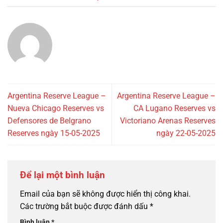
Argentina Reserve League –
Argentina Reserve League –
Nueva Chicago Reserves vs
CA Lugano Reserves vs
Defensores de Belgrano
Victoriano Arenas Reserves
Reserves ngày 15-05-2025
ngày 22-05-2025
Để lại một bình luận
Email của bạn sẽ không được hiển thị công khai.
Các trường bắt buộc được đánh dấu
*
Bình luận
*