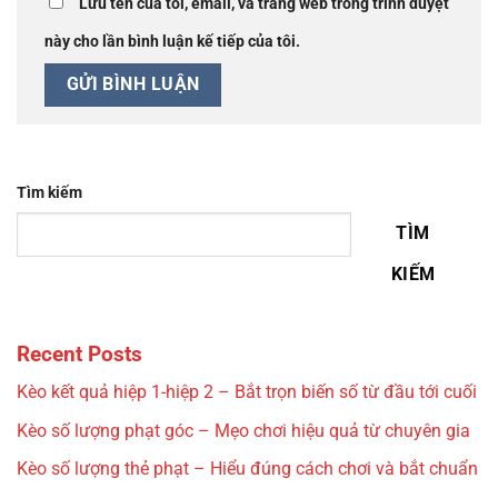
Lưu tên của tôi, email, và trang web trong trình duyệt
này cho lần bình luận kế tiếp của tôi.
Tìm kiếm
TÌM
KIẾM
Recent Posts
Kèo kết quả hiệp 1-hiệp 2 – Bắt trọn biến số từ đầu tới cuối
Kèo số lượng phạt góc – Mẹo chơi hiệu quả từ chuyên gia
Kèo số lượng thẻ phạt – Hiểu đúng cách chơi và bắt chuẩn