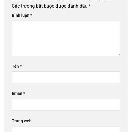
Các trường bắt buộc được đánh dấu
*
Bình luận
*
Tên
*
Email
*
Trang web