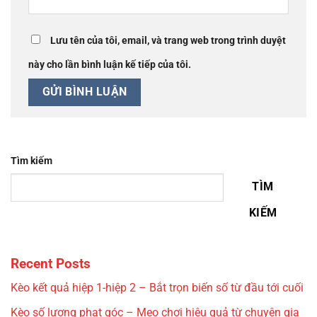
Lưu tên của tôi, email, và trang web trong trình duyệt
này cho lần bình luận kế tiếp của tôi.
Tìm kiếm
TÌM
KIẾM
Recent Posts
Kèo kết quả hiệp 1-hiệp 2 – Bắt trọn biến số từ đầu tới cuối
Kèo số lượng phạt góc – Mẹo chơi hiệu quả từ chuyên gia