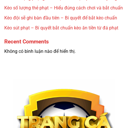
Kèo số lượng thẻ phạt – Hiểu đúng cách chơi và bắt chuẩn
Kèo đội sẽ ghi bàn đầu tiên – Bí quyết để bắt kèo chuẩn
Kèo sút phạt – Bí quyết bắt chuẩn kèo ăn tiền từ đá phạt
Recent Comments
Không có bình luận nào để hiển thị.