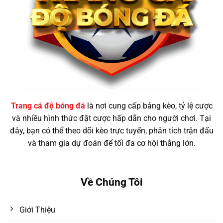
Trang cá độ bóng đá
là nơi cung cấp bảng kèo, tỷ lệ cược
và nhiều hình thức đặt cược hấp dẫn cho người chơi. Tại
đây, bạn có thể theo dõi kèo trực tuyến, phân tích trận đấu
và tham gia dự đoán để tối đa cơ hội thắng lớn.
Về Chúng Tôi
Giới Thiệu