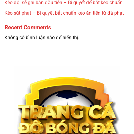
Kèo đội sẽ ghi bàn đầu tiên – Bí quyết để bắt kèo chuẩn
Kèo sút phạt – Bí quyết bắt chuẩn kèo ăn tiền từ đá phạt
Recent Comments
Không có bình luận nào để hiển thị.