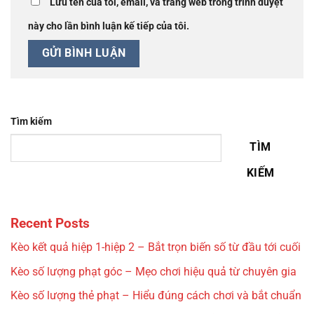
Lưu tên của tôi, email, và trang web trong trình duyệt
này cho lần bình luận kế tiếp của tôi.
Tìm kiếm
TÌM
KIẾM
Recent Posts
Kèo kết quả hiệp 1-hiệp 2 – Bắt trọn biến số từ đầu tới cuối
Kèo số lượng phạt góc – Mẹo chơi hiệu quả từ chuyên gia
Kèo số lượng thẻ phạt – Hiểu đúng cách chơi và bắt chuẩn