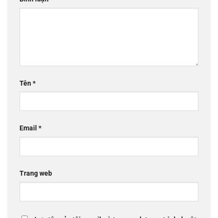
Tên
*
Email
*
Trang web