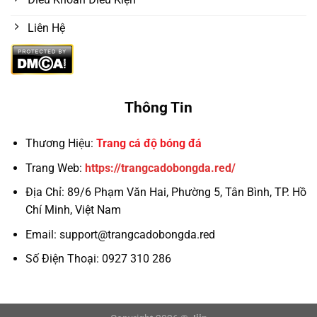
Liên Hệ
Thông Tin
Thương Hiệu:
Trang cá độ bóng đá
Trang Web:
https://trangcadobongda.red/
Địa Chỉ:
89/6 Phạm Văn Hai, Phường 5, Tân Bình, TP. Hồ
Chí Minh, Việt Nam
Email:
support@trangcadobongda.red
Số Điện Thoại: 0927 310 286