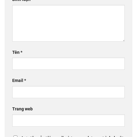
Tên
*
Email
*
Trang web