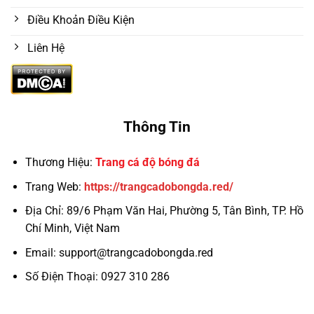
Điều Khoản Điều Kiện
Liên Hệ
Thông Tin
Thương Hiệu:
Trang cá độ bóng đá
Trang Web:
https://trangcadobongda.red/
Địa Chỉ:
89/6 Phạm Văn Hai, Phường 5, Tân Bình, TP. Hồ
Chí Minh, Việt Nam
Email:
support@trangcadobongda.red
Số Điện Thoại: 0927 310 286