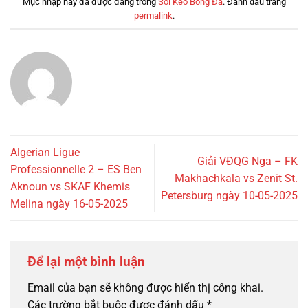
Mục nhập này đã được đăng trong
Soi Kèo Bóng Đá
. Đánh dấu trang
permalink
.
Algerian Ligue
Giải VĐQG Nga – FK
Professionnelle 2 – ES Ben
Makhachkala vs Zenit St.
Aknoun vs SKAF Khemis
Petersburg ngày 10-05-2025
Melina ngày 16-05-2025
Để lại một bình luận
Email của bạn sẽ không được hiển thị công khai.
Các trường bắt buộc được đánh dấu
*