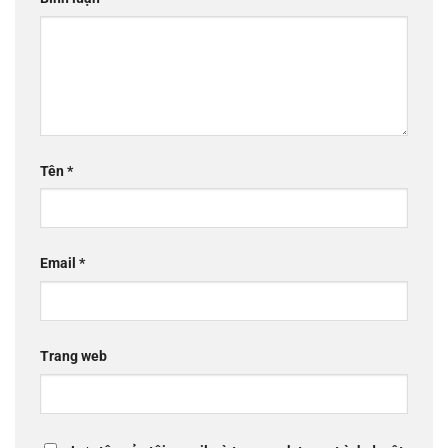
Tên
*
Email
*
Trang web