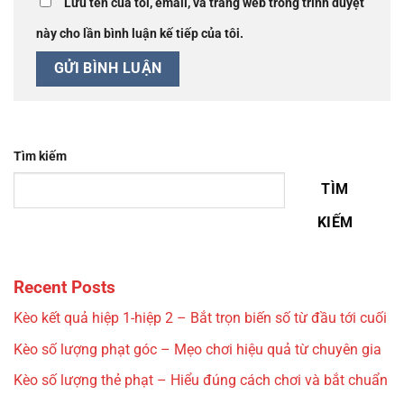
Lưu tên của tôi, email, và trang web trong trình duyệt
này cho lần bình luận kế tiếp của tôi.
Tìm kiếm
TÌM
KIẾM
Recent Posts
Kèo kết quả hiệp 1-hiệp 2 – Bắt trọn biến số từ đầu tới cuối
Kèo số lượng phạt góc – Mẹo chơi hiệu quả từ chuyên gia
Kèo số lượng thẻ phạt – Hiểu đúng cách chơi và bắt chuẩn