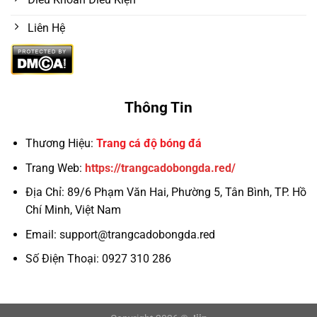
Liên Hệ
Thông Tin
Thương Hiệu:
Trang cá độ bóng đá
Trang Web:
https://trangcadobongda.red/
Địa Chỉ:
89/6 Phạm Văn Hai, Phường 5, Tân Bình, TP. Hồ
Chí Minh, Việt Nam
Email:
support@trangcadobongda.red
Số Điện Thoại: 0927 310 286